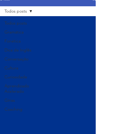
Todos posts
Todos posts
Gramática
Fonética
Dica de Inglês
Conversação
Cultura
Curiosidade
Aprendizado
Acelerado
Gírias
Coaching