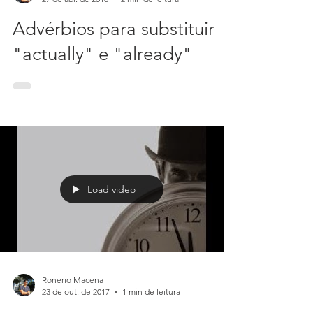
Ronerio Macena
27 de abr. de 2018
2 min de leitura
Advérbios para substituir
"actually" e "already"
Load video
Ronerio Macena