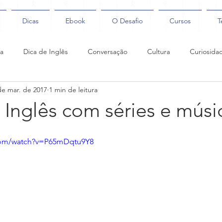
Dicas
Ebook
O Desafio
Cursos
T
ca
Dica de Inglês
Conversação
Cultura
Curiosida
de mar. de 2017
1 min de leitura
Coaching
Inglês com séries e músi
com/watch?v=P65mDqtu9Y8