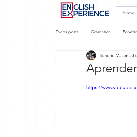
Home
Todos posts
Gramática
Fonéti
Ronerio Macena
3 
Aprendizado Acelerado
Gírias
Aprender 
https://www.youtube.