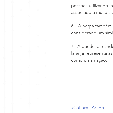
pessoas utilizando 
associado a muita al
6 – A harpa também é
considerado um símb
7 - A bandeira Irland
laranja representa a
como uma nação.
#Cultura
#Artigo