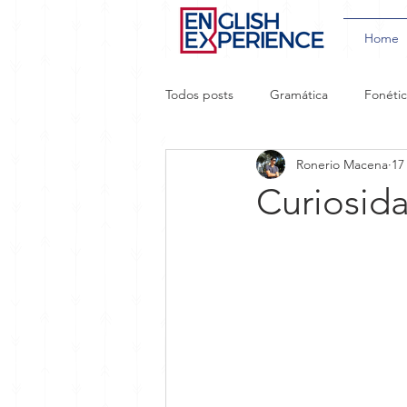
Home
Todos posts
Gramática
Fonéti
Ronerio Macena
17
Aprendizado Acelerado
Gírias
Curiosida