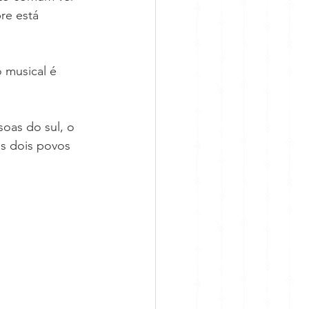
re está 
 musical é 
soas do sul, o 
es dois povos 