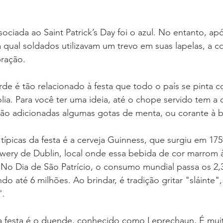
sociada ao Saint Patrick’s Day foi o azul. No entanto, ap
a qual soldados utilizavam um trevo em suas lapelas, a co
bração.
rde é tão relacionado à festa que todo o país se pinta c
lia. Para você ter uma ideia, até o chope servido tem a 
são adicionadas algumas gotas de menta, ou corante à 
típicas da festa é a cerveja Guinness, que surgiu em 1759
ewery de Dublin, local onde essa bebida de cor marrom 
 No Dia de São Patrício, o consumo mundial passa os 2,
ndo até 6 milhões. Ao brindar, é tradição gritar "sláinte",
. 
a festa é o duende, conhecido como Leprechaun, É mu