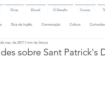
Dicas
Ebook
O Desafio
Cursos
T
ca
Dica de Inglês
Conversação
Cultura
Curiosida
 de mar. de 2017
1 min de leitura
Coaching
des sobre Sant Patrick's 