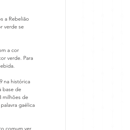
ós a Rebelião 
r verde se 
om a cor 
cor verde. Para 
bebida.
 na histórica 
à base de 
3 milhões de 
 palavra gaélica 
ito comum ver 