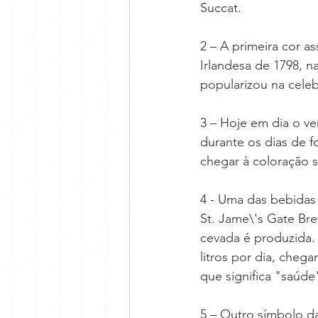
Succat. 
2 – A primeira cor as
Irlandesa de 1798, n
popularizou na cele
3 – Hoje em dia o ve
durante os dias de fo
chegar à coloração 
4 - Uma das bebidas 
St. Jame\'s Gate Br
cevada é produzida.
litros por dia, chega
que significa "saúde"
5 – Outro símbolo d