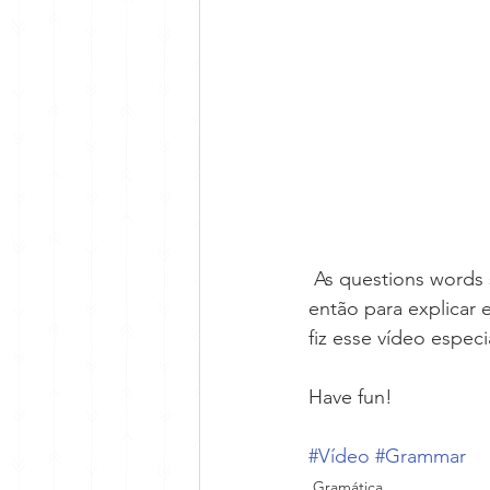
 As questions words são simples de entender, massss, os alunos se confundem muiiito, 
então para explicar 
fiz esse vídeo espec
Have fun!
#Vídeo
#Grammar
Gramática