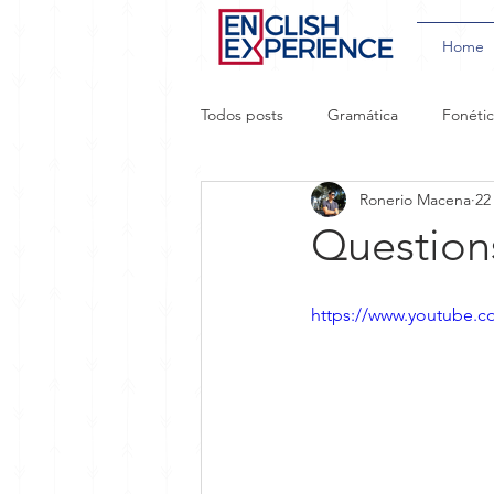
Home
Todos posts
Gramática
Fonéti
Ronerio Macena
22
Aprendizado Acelerado
Gírias
Question
https://www.youtube