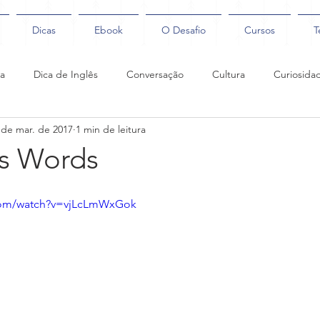
Dicas
Ebook
O Desafio
Cursos
T
ca
Dica de Inglês
Conversação
Cultura
Curiosida
 de mar. de 2017
1 min de leitura
Coaching
s Words
.com/watch?v=vjLcLmWxGok