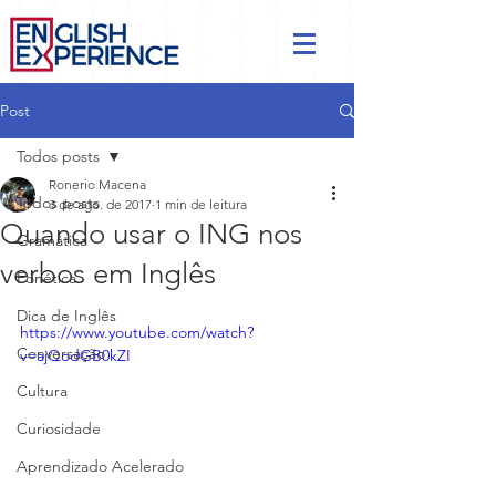
Post
Todos posts
Ronerio Macena
Todos posts
3 de ago. de 2017
1 min de leitura
Quando usar o ING nos
Gramática
verbos em Inglês
Fonética
Dica de Inglês
https://www.youtube.com/watch?
Conversação
v=ajQodGB0kZI
Cultura
Curiosidade
Aprendizado Acelerado