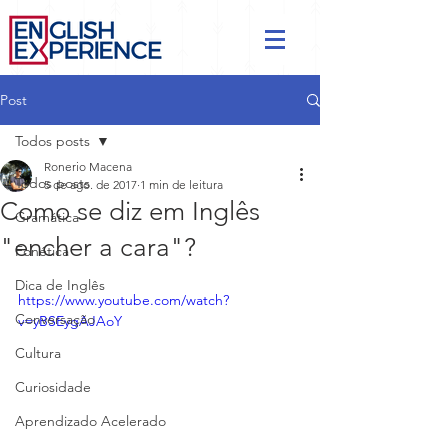
Post
Todos posts
Ronerio Macena
Todos posts
5 de ago. de 2017
1 min de leitura
Como se diz em Inglês
Gramática
"encher a cara"?
Fonética
Dica de Inglês
https://www.youtube.com/watch?
Conversação
v=yBSEygAJAoY
Cultura
Curiosidade
Aprendizado Acelerado