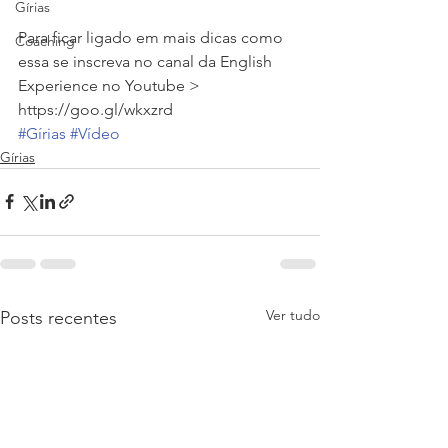
Gírias
Para ficar ligado em mais dicas como 
Coaching
essa se inscreva no canal da English 
Experience no Youtube > 
https://goo.gl/wkxzrd
#Gírias
#Vídeo
Gírias
Ver tudo
Posts recentes