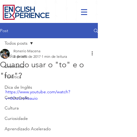
Post
Todos posts
Ronerio Macena
Todos posts
2 de set. de 2017
1 min de leitura
Quando usar o "to" e o
Gramática
"for"?
Fonética
Dica de Inglês
https://www.youtube.com/watch?
Conversação
v=6OuCm9oauio
Cultura
Curiosidade
Aprendizado Acelerado