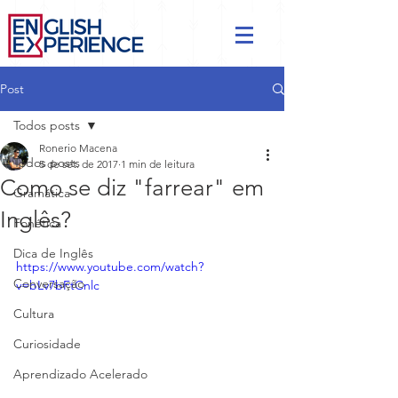
Post
Todos posts
Ronerio Macena
Todos posts
5 de set. de 2017
1 min de leitura
Como se diz "farrear" em
Gramática
Inglês?
Fonética
Dica de Inglês
https://www.youtube.com/watch?
Conversação
v=bLv7bFtCnlc
Cultura
Curiosidade
Aprendizado Acelerado