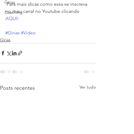
Gírias
 Para mais dicas como essa se inscreva 
no meu canal no Youtube clicando 
Coaching
AQUI!
#Gírias
#Vídeo
Gírias
Ver tudo
Posts recentes