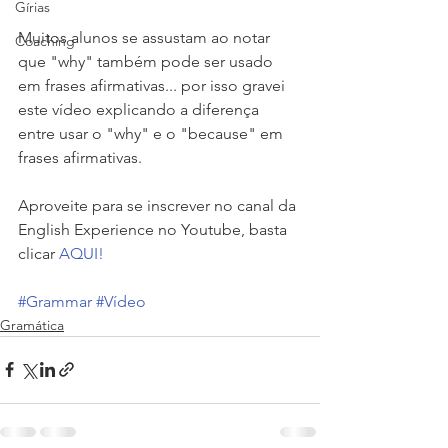
Gírias
Muitos alunos se assustam ao notar 
Coaching
que "why" também pode ser usado 
em frases afirmativas... por isso gravei 
este vídeo explicando a diferença 
entre usar o "why" e o "because" em 
frases afirmativas.
Aproveite para se inscrever no canal da 
English Experience no Youtube, basta 
clicar 
AQUI!
#Grammar
#Vídeo
Gramática