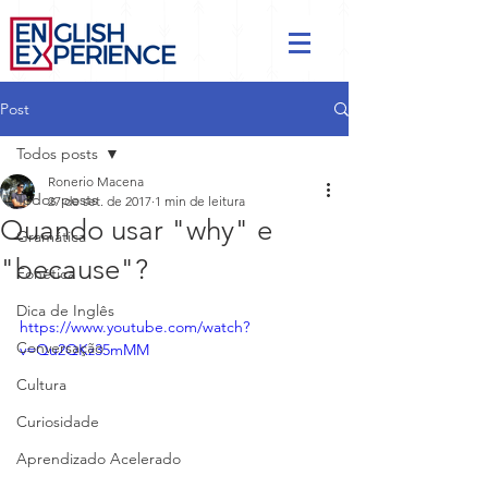
Post
Todos posts
Ronerio Macena
Todos posts
27 de set. de 2017
1 min de leitura
Quando usar "why" e
Gramática
"because"?
Fonética
Dica de Inglês
https://www.youtube.com/watch?
Conversação
v=Qu2QKz35mMM
Cultura
Curiosidade
Aprendizado Acelerado