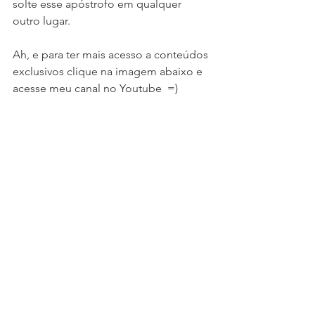
solte esse apóstrofo em qualquer 
outro lugar.
Ah, e para ter mais acesso a conteúdos 
exclusivos clique na imagem abaixo e 
acesse meu canal no Youtube  =)
#Cultura
#Artigo
#Curiosidades
Curiosidade
Cultura