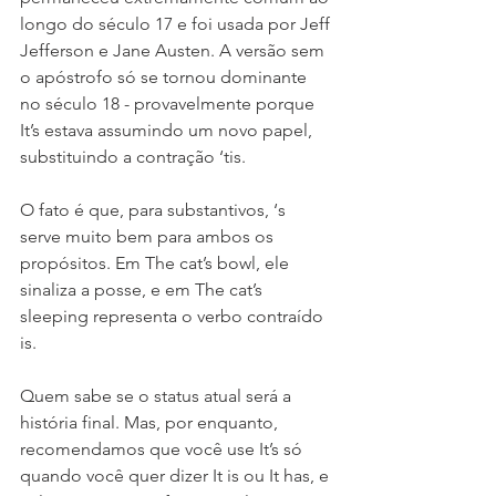
longo do século 17 e foi usada por Jeff 
Jefferson e Jane Austen. A versão sem 
o apóstrofo só se tornou dominante 
no século 18 - provavelmente porque 
It’s estava assumindo um novo papel, 
substituindo a contração ‘tis.
O fato é que, para substantivos, ‘s 
serve muito bem para ambos os 
propósitos. Em The cat’s bowl, ele 
sinaliza a posse, e em The cat’s 
sleeping representa o verbo contraído 
is.
Quem sabe se o status atual será a 
história final. Mas, por enquanto, 
recomendamos que você use It’s só 
quando você quer dizer It is ou It has, e 