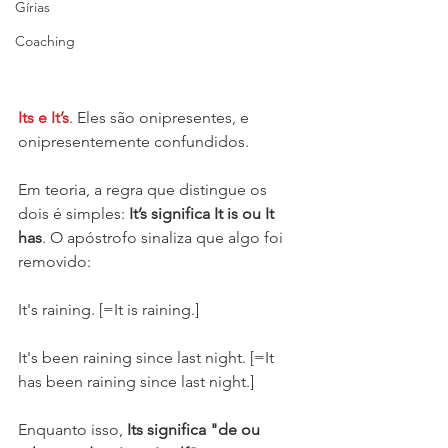
Gírias
Coaching
Its e It’s
. Eles são onipresentes, e 
onipresentemente confundidos.
Em teoria, a regra que distingue os 
dois é simples: 
It’s significa It is ou It 
has
. O apóstrofo sinaliza que algo foi 
removido:
It's raining. [=It is raining.]
It's been raining since last night. [=It 
has been raining since last night.]
Enquanto isso, 
Its significa "de ou 