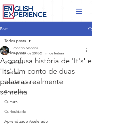
Post
Todos posts
Ronerio Macena
Todos posts
7 de mar. de 2018
2 min de leitura
A confusa história de 'It's' e
Gramática
'Its' Um conto de duas
Fonética
palavras realmente
Dica de Inglês
semelha
Conversação
Cultura
Curiosidade
Aprendizado Acelerado