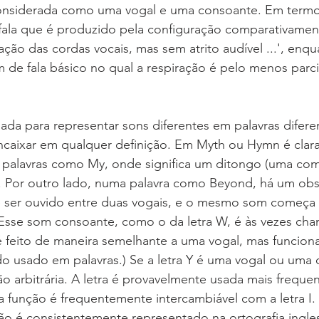
considerada como uma vogal e uma consoante. Em term
fala que é produzido pela configuração comparativamen
ração das cordas vocais, mas sem atrito audível ...', enq
 de fala básico no qual a respiração é pelo menos parc
sada para representar sons diferentes em palavras diferen
ncaixar em qualquer definição. Em Myth ou Hymn é cla
palavras como My, onde significa um ditongo (uma co
). Por outro lado, numa palavra como Beyond, há um obs
 ser ouvido entre duas vogais, e o mesmo som começa 
Esse som consoante, como o da letra W, é às vezes ch
é feito de maneira semelhante a uma vogal, mas funcion
o usado em palavras.) Se a letra Y é uma vogal ou uma 
ão arbitrária. A letra é provavelmente usada mais freq
 função é frequentemente intercambiável com a letra I.
o é consistentemente representado na ortografia ingle