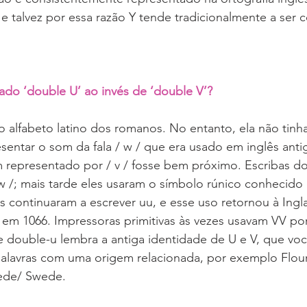
, e talvez por essa razão Y tende tradicionalmente a ser 
do ‘double U’ ao invés de ‘double V’?
o alfabeto latino dos romanos. No entanto, ela não tinha
sentar o som da fala / w / que era usado em inglês ant
representado por / v / fosse bem próximo. Escribas do 
 w /; mais tarde eles usaram o símbolo rúnico conhecid
 continuaram a escrever uu, e esse uso retornou à Ingl
em 1066. Impressoras primitivas às vezes usavam VV por
 double-u lembra a antiga identidade de U e V, que v
alavras com uma origem relacionada, por exemplo Flour 
ede/ Swede.