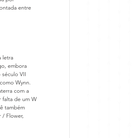
contada entre 
 letra 
igo, embora 
século VII 
o como Wynn. 
aterra com a 
 falta de um W 
ocê também 
/ Flower, 