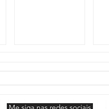
Como
Quando usar o past perfect
continuous
Me siga nas redes sociais