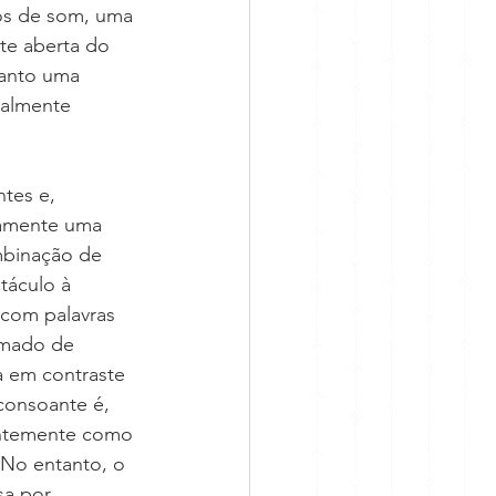
os de som, uma 
te aberta do 
uanto uma 
ialmente 
tes e, 
ramente uma 
mbinação de 
táculo à 
com palavras 
amado de 
a em contraste 
consoante é, 
uentemente como 
 No entanto, o 
sa por 