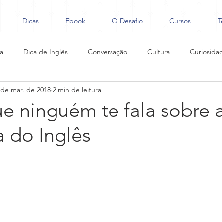
Dicas
Ebook
O Desafio
Cursos
T
ca
Dica de Inglês
Conversação
Cultura
Curiosida
 de mar. de 2018
2 min de leitura
Coaching
e ninguém te fala sobre 
 do Inglês