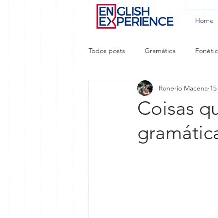
Home
Todos posts
Gramática
Fonéti
Ronerio Macena
15
Aprendizado Acelerado
Gírias
Coisas qu
gramática