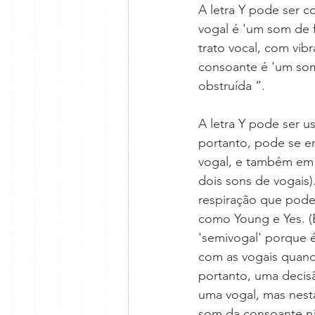
A letra Y pode ser 
vogal é 'um som de 
trato vocal, com vib
consoante é 'um som
obstruída ”.
A letra Y pode ser u
portanto, pode se e
vogal, e também em 
dois sons de vogais
respiração que pode
como Young e Yes. (
'semivogal' porque 
com as vogais quand
portanto, uma decis
uma vogal, mas nesta
som da consoante nã