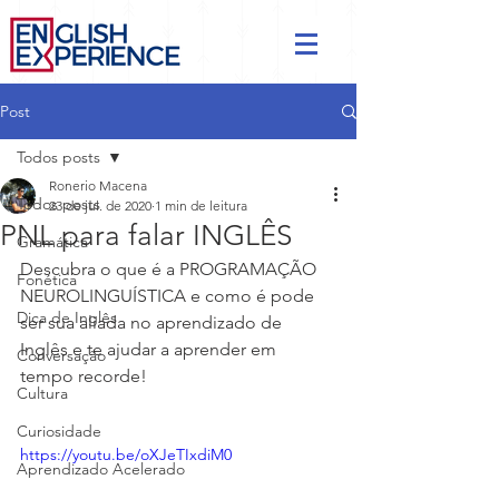
Post
Todos posts
Ronerio Macena
Todos posts
23 de jul. de 2020
1 min de leitura
PNL para falar INGLÊS
Gramática
Descubra o que é a PROGRAMAÇÃO 
Fonética
NEUROLINGUÍSTICA e como é pode 
Dica de Inglês
ser sua aliada no aprendizado de 
Inglês e te ajudar a aprender em 
Conversação
tempo recorde!
Cultura
Curiosidade
https://youtu.be/oXJeTIxdiM0
Aprendizado Acelerado